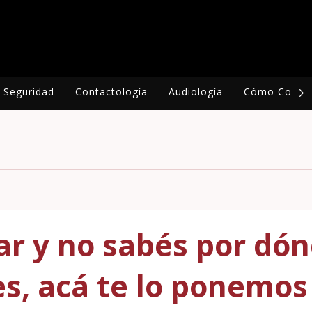
Seguridad
Contactología
Audiología
Cómo Compr
r y no sabés por dó
s, acá te lo ponemos 