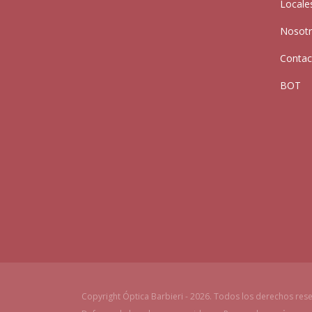
Locale
Nosot
Contac
BOT
Copyright Óptica Barbieri - 2026. Todos los derechos res