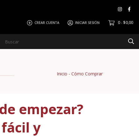
0
$0,00
CREAR CUENTA
INICIAR SESIÓN
-
ar
Política de Devolución
Inicio
-
Cómo Comprar
nde empezar?
fácil y