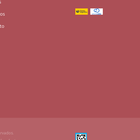
s
ros
to
ervados.