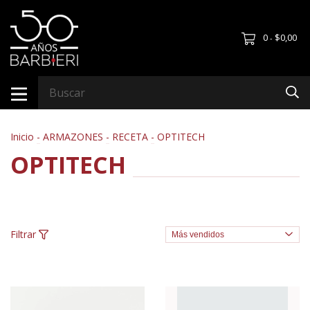
0
$0,00
-
Inicio
-
ARMAZONES
-
RECETA
-
OPTITECH
OPTITECH
Filtrar