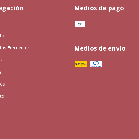
egación
Medios de pago
tos
Medios de envío
tas Frecuentes
as
s
ros
to