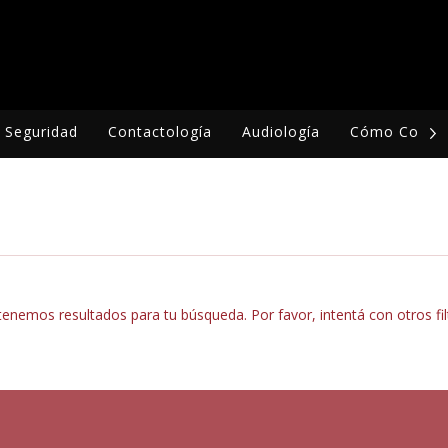
Seguridad
Contactología
Audiología
Cómo Compr
enemos resultados para tu búsqueda. Por favor, intentá con otros fil