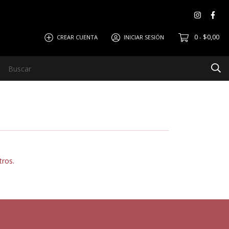
0
$0,00
CREAR CUENTA
INICIAR SESIÓN
-
ar
Política de Devolución
tros.