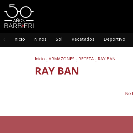
Inicio
Niños
Sol
Recetados
Deportivo
Inicio
-
ARMAZONES
-
RECETA
-
RAY BAN
RAY BAN
No t