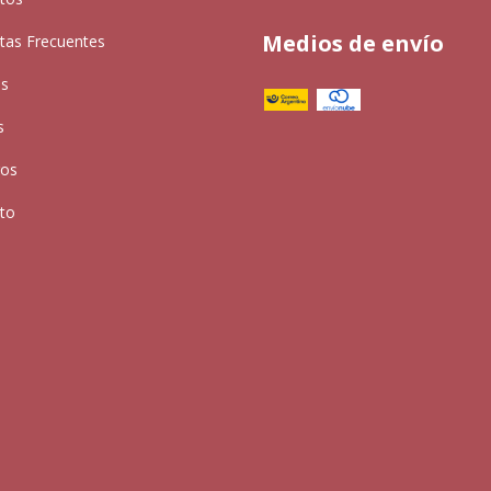
Medios de envío
tas Frecuentes
as
s
ros
to