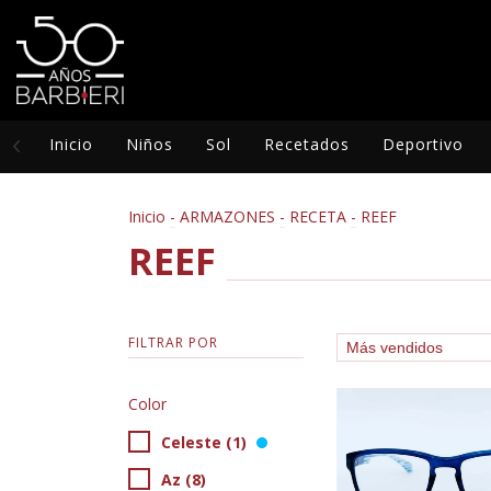
Inicio
Niños
Sol
Recetados
Deportivo
Inicio
-
ARMAZONES
-
RECETA
-
REEF
REEF
FILTRAR POR
Color
Celeste (1)
Az (8)