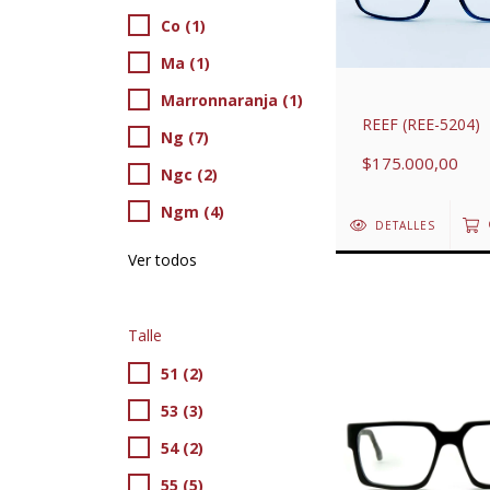
Co (1)
Ma (1)
Marronnaranja (1)
REEF (REE-5204)
Ng (7)
$175.000,00
Ngc (2)
Ngm (4)
DETALLES
Ver todos
Talle
51 (2)
53 (3)
54 (2)
55 (5)