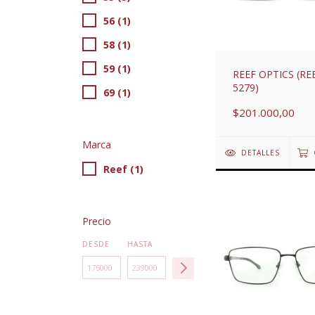
56 (1)
58 (1)
59 (1)
REEF OPTICS (RE
5279)
69 (1)
$201.000,00
Marca
DETALLES
Reef (1)
Precio
DESDE
HASTA