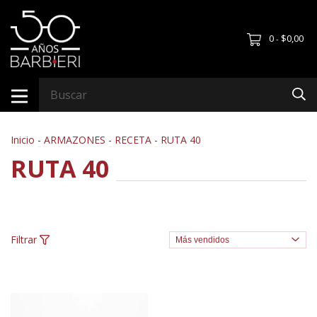
0
$0,00
-
Inicio
-
ARMAZONES
-
RECETA
-
RUTA 40
RUTA 40
Filtrar