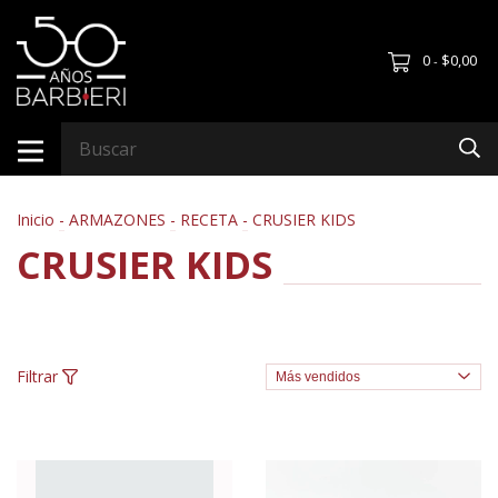
0
$0,00
-
Inicio
-
ARMAZONES
-
RECETA
-
CRUSIER KIDS
CRUSIER KIDS
Filtrar