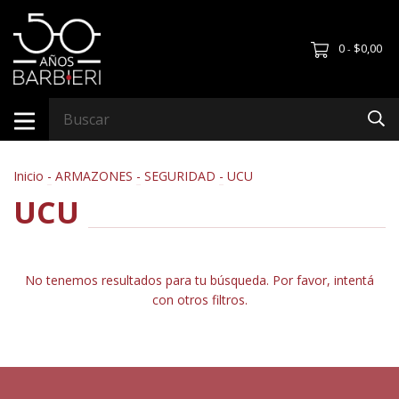
0
$0,00
-
Inicio
-
ARMAZONES
-
SEGURIDAD
-
UCU
UCU
No tenemos resultados para tu búsqueda. Por favor, intentá
con otros filtros.