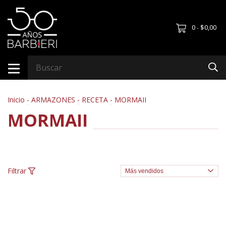
0
$0,00
-
Inicio
-
ARMAZONES
-
RECETA
-
MORMAII
MORMAII
Filtrar