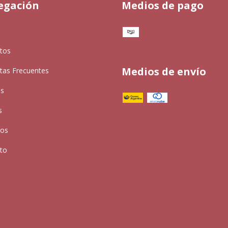
egación
Medios de pago
tos
Medios de envío
tas Frecuentes
as
s
ros
to