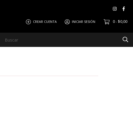
0
$0,00
CREAR CUENTA
INICIAR SESIÓN
-
ar
Política de Devolución