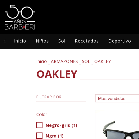
Inicio
Niños
Sol
Recetados
Deportivo
Inicio
-
ARMAZONES
-
SOL
-
OAKLEY
OAKLEY
FILTRAR POR
Color
Negro-gris (1)
Ngm (1)