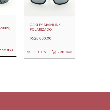
OAKLEY MAINLINK
-9005)
POLARIZADO
ESPEJADO (OAK-
$520.000,00
9264PE)
COMPRAR
DETALLES
COMPRAR