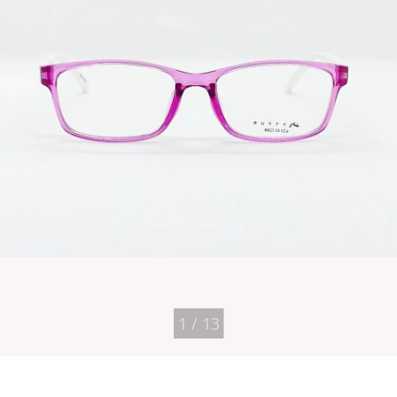
1
/
13